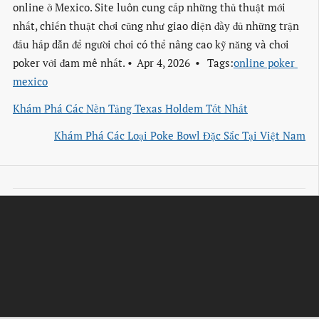
online ở Mexico. Site luôn cung cấp những thủ thuật mới
nhất, chiến thuật chơi cũng như giao diện đầy đủ những trận
đấu hấp dẫn để người chơi có thể nâng cao kỹ năng và chơi
poker với đam mê nhất.
Apr 4, 2026
Tags:
online poker 
mexico
Khám Phá Các Nền Tảng Texas Holdem Tốt Nhất
Khám Phá Các Loại Poke Bowl Đặc Sắc Tại Việt Nam