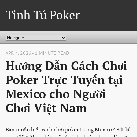
Tinh Tú Poker
APR 4, 2026 - 1 MINUTE READ
Hướng Dẫn Cách Chơi
Poker Trực Tuyến tại
Mexico cho Người
Chơi Việt Nam
Bạn muốn biết cách chơi poker trong Mexico? Bất kể